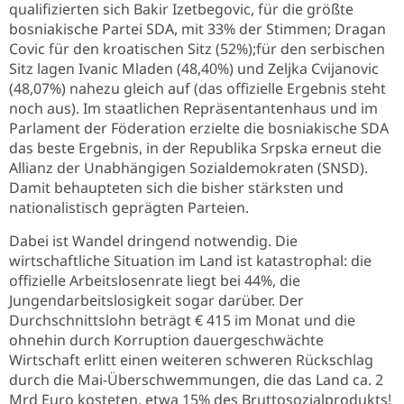
qualifizierten sich Bakir Izetbegovic, für die größte
bosniakische Partei SDA, mit 33% der Stimmen; Dragan
Covic für den kroatischen Sitz (52%);für den serbischen
Sitz lagen Ivanic Mladen (48,40%) und Zeljka Cvijanovic
(48,07%) nahezu gleich auf (das offizielle Ergebnis steht
noch aus). Im staatlichen Repräsentantenhaus und im
Parlament der Föderation erzielte die bosniakische SDA
das beste Ergebnis, in der Republika Srpska erneut die
Allianz der Unabhängigen Sozialdemokraten (SNSD).
Damit behaupteten sich die bisher stärksten und
nationalistisch geprägten Parteien.
Dabei ist Wandel dringend notwendig. Die
wirtschaftliche Situation im Land ist katastrophal: die
offizielle Arbeitslosenrate liegt bei 44%, die
Jungendarbeitslosigkeit sogar darüber. Der
Durchschnittslohn beträgt € 415 im Monat und die
ohnehin durch Korruption dauergeschwächte
Wirtschaft erlitt einen weiteren schweren Rückschlag
durch die Mai-Überschwemmungen, die das Land ca. 2
Mrd Euro kosteten, etwa 15% des Bruttosozialprodukts!