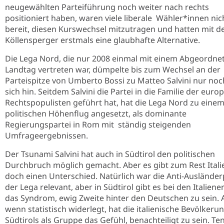
neugewählten Parteiführung noch weiter nach rechts
positioniert haben, waren viele liberale Wähler*innen nic
bereit, diesen Kurswechsel mitzutragen und hatten mit de
Köllensperger erstmals eine glaubhafte Alternative.
Die Lega Nord, die nur 2008 einmal mit einem Abgeordne
Landtag vertreten war, dümpelte bis zum Wechsel an der
Parteispitze von Umberto Bossi zu Matteo Salvini nur noc
sich hin. Seitdem Salvini die Partei in die Familie der euro
Rechtspopulisten geführt hat, hat die Lega Nord zu eine
politischen Höhenflug angesetzt, als dominante
Regierungspartei in Rom mit ständig steigenden
Umfrageergebnissen.
Der Tsunami Salvini hat auch in Südtirol den politischen
Durchbruch möglich gemacht. Aber es gibt zum Rest Itali
doch einen Unterschied. Natürlich war die Anti-Ausländerp
der Lega relevant, aber in Südtirol gibt es bei den Italien
das Syndrom, ewig Zweite hinter den Deutschen zu sein.
wenn statistisch widerlegt, hat die italienische Bevölkeru
Südtirols als Gruppe das Gefühl, benachteiligt zu sein. Ten