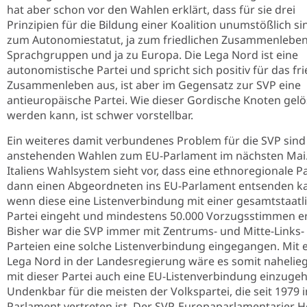
hat aber schon vor den Wahlen erklärt, dass für sie drei
Prinzipien für die Bildung einer Koalition unumstößlich sin
zum Autonomiestatut, ja zum friedlichen Zusammenleben
Sprachgruppen und ja zu Europa. Die Lega Nord ist eine
autonomistische Partei und spricht sich positiv für das fri
Zusammenleben aus, ist aber im Gegensatz zur SVP eine
antieuropäische Partei. Wie dieser Gordische Knoten gelö
werden kann, ist schwer vorstellbar.
Ein weiteres damit verbundenes Problem für die SVP sind
anstehenden Wahlen zum EU-Parlament im nächsten Mai
Italiens Wahlsystem sieht vor, dass eine ethnoregionale Pa
dann einen Abgeordneten ins EU-Parlament entsenden k
wenn diese eine Listenverbindung mit einer gesamtstaatl
Partei eingeht und mindestens 50.000 Vorzugsstimmen er
Bisher war die SVP immer mit Zentrums- und Mitte-Links-
Parteien eine solche Listenverbindung eingegangen. Mit 
Lega Nord in der Landesregierung wäre es somit nahelie
mit dieser Partei auch eine EU-Listenverbindung einzuge
Undenkbar für die meisten der Volkspartei, die seit 1979 
Parlament vertreten ist. Der SVP-Europaparlamentarier H