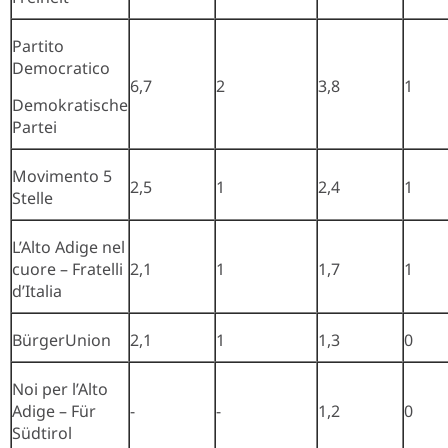
Partito
Democratico
6,7
2
3,8
1
Demokratische
Partei
Movimento 5
2,5
1
2,4
1
Stelle
L’Alto Adige nel
cuore – Fratelli
2,1
1
1,7
1
d’Italia
BürgerUnion
2,1
1
1,3
0
Noi per l’Alto
Adige – Für
-
-
1,2
0
Südtirol