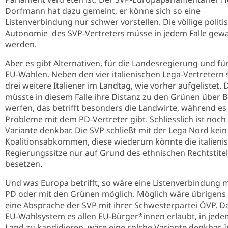
Dorfmann hat dazu gemeint, er könne sich so eine
Listenverbindung nur schwer vorstellen. Die völlige politi
Autonomie des SVP-Vertreters müsse in jedem Falle gew
werden.
Aber es gibt Alternativen, für die Landesregierung und für
EU-Wahlen. Neben den vier italienischen Lega-Vertretern 
drei weitere Italiener im Landtag, wie vorher aufgelistet. 
müsste in diesem Falle ihre Distanz zu den Grünen über 
werfen, das betrifft besonders die Landwirte, während es
Probleme mit dem PD-Vertreter gibt. Schliesslich ist noch
Variante denkbar. Die SVP schließt mit der Lega Nord kein
Koalitionsabkommen, diese wiederum könnte die italieni
Regierungssitze nur auf Grund des ethnischen Rechtstite
besetzen.
Und was Europa betrifft, so wäre eine Listenverbindung 
PD oder mit den Grünen möglich. Möglich wäre übrigens
eine Absprache der SVP mit ihrer Schwesterpartei ÖVP. D
EU-Wahlsystem es allen EU-Bürger*innen erlaubt, in jede
Land zu kandidieren, wäre eine solche Variante denkbar. I