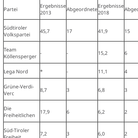
Ergebnisse
Ergebnisse
Partei
Abgeordnete
Abge
2013
2018
Südtiroler
45,7
17
41,9
15
Volkspartei
Team
-
-
15,2
6
Köllensperger
Lega Nord
*
-
11,1
4
Grüne-Verdi-
8,7
3
6,8
3
Verc
Die
17,9
6
6,2
2
Freiheitlichen
Süd-Tiroler
7,2
3
6,0
2
Freiheit