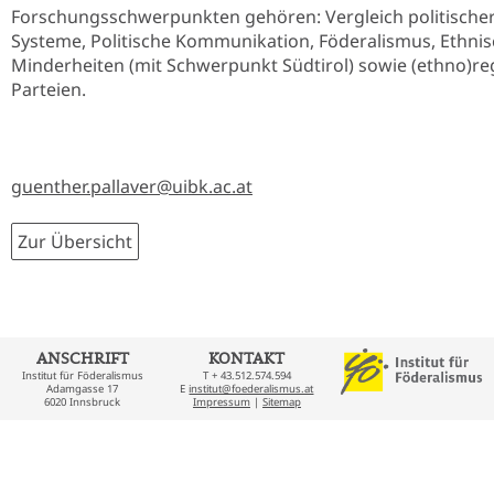
Forschungsschwerpunkten gehören: Vergleich politische
Systeme, Politische Kommunikation, Föderalismus, Ethni
Minderheiten (mit Schwerpunkt Südtirol) sowie (ethno)re
Parteien.
guenther.pallaver@uibk.ac.at
Zur Übersicht
ANSCHRIFT
KONTAKT
Institut für Föderalismus
T + 43.512.574.594
Adamgasse 17
E
institut@foederalismus.at
6020 Innsbruck
Impressum
|
Sitemap