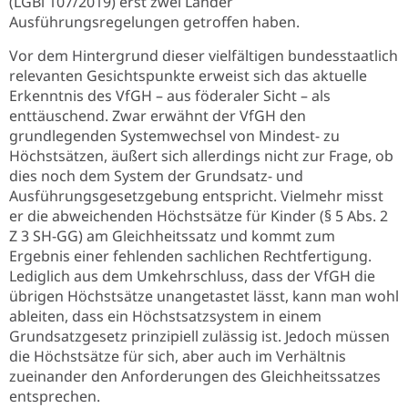
(LGBl 107/2019) erst zwei Länder
Ausführungsregelungen getroffen haben.
Vor dem Hintergrund dieser vielfältigen bundesstaatlich
relevanten Gesichtspunkte erweist sich das aktuelle
Erkenntnis des VfGH – aus föderaler Sicht – als
enttäuschend. Zwar erwähnt der VfGH den
grundlegenden Systemwechsel von Mindest- zu
Höchstsätzen, äußert sich allerdings nicht zur Frage, ob
dies noch dem System der Grundsatz- und
Ausführungsgesetzgebung entspricht. Vielmehr misst
er die abweichenden Höchstsätze für Kinder (§ 5 Abs. 2
Z 3 SH-GG) am Gleichheitssatz und kommt zum
Ergebnis einer fehlenden sachlichen Rechtfertigung.
Lediglich aus dem Umkehrschluss, dass der VfGH die
übrigen Höchstsätze unangetastet lässt, kann man wohl
ableiten, dass ein Höchstsatzsystem in einem
Grundsatzgesetz prinzipiell zulässig ist. Jedoch müssen
die Höchstsätze für sich, aber auch im Verhältnis
zueinander den Anforderungen des Gleichheitssatzes
entsprechen.