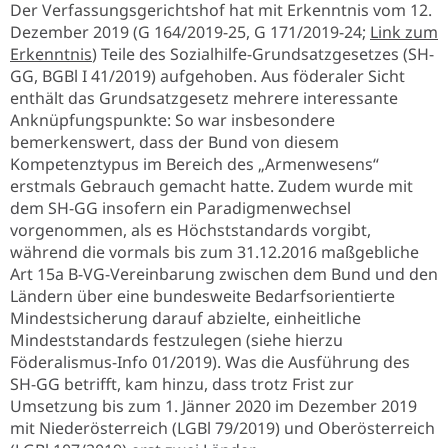
Der Verfassungsgerichtshof hat mit Erkenntnis vom 12.
Dezember 2019 (G 164/2019-25, G 171/2019-24;
Link zum
Erkenntnis
) Teile des Sozialhilfe-Grundsatzgesetzes (SH-
GG, BGBl I 41/2019) aufgehoben. Aus föderaler Sicht
enthält das Grundsatzgesetz mehrere interessante
Anknüpfungspunkte: So war insbesondere
bemerkenswert, dass der Bund von diesem
Kompetenztypus im Bereich des „Armenwesens“
erstmals Gebrauch gemacht hatte. Zudem wurde mit
dem SH-GG insofern ein Paradigmenwechsel
vorgenommen, als es Höchststandards vorgibt,
während die vormals bis zum 31.12.2016 maßgebliche
Art 15a B-VG-Vereinbarung zwischen dem Bund und den
Ländern über eine bundesweite Bedarfsorientierte
Mindestsicherung darauf abzielte, einheitliche
Mindeststandards festzulegen (siehe hierzu
Föderalismus-Info 01/2019). Was die Ausführung des
SH-GG betrifft, kam hinzu, dass trotz Frist zur
Umsetzung bis zum 1. Jänner 2020 im Dezember 2019
mit Niederösterreich (LGBl 79/2019) und Oberösterreich