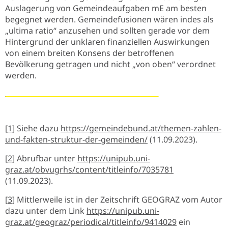
Auslagerung von Gemeindeaufgaben mE am besten
begegnet werden. Gemeindefusionen wären indes als
„ultima ratio“ anzusehen und sollten gerade vor dem
Hintergrund der unklaren finanziellen Auswirkungen
von einem breiten Konsens der betroffenen
Bevölkerung getragen und nicht „von oben“ verordnet
werden.
[1]
Siehe dazu
https://gemeindebund.at/themen-zahlen-
und-fakten-struktur-der-gemeinden/
(11.09.2023).
[2]
Abrufbar unter
https://unipub.uni-
graz.at/obvugrhs/content/titleinfo/7035781
(11.09.2023).
[3]
Mittlerweile ist in der Zeitschrift GEOGRAZ vom Autor
dazu unter dem Link
https://unipub.uni-
graz.at/geograz/periodical/titleinfo/9414029
ein