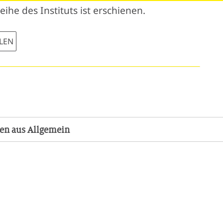
ihe des Instituts ist erschienen.
LEN
gen aus Allgemein
 Nr. 141
ngsrechtsgespräche
des Instituts ist erschienen.