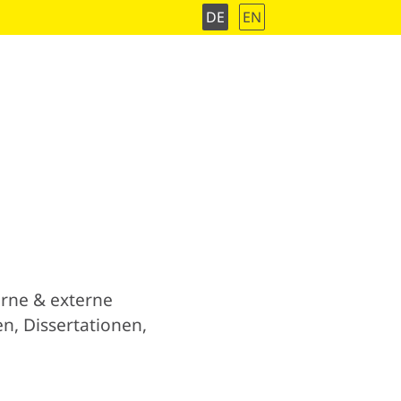
DE
EN
erne & externe
, Dissertationen,