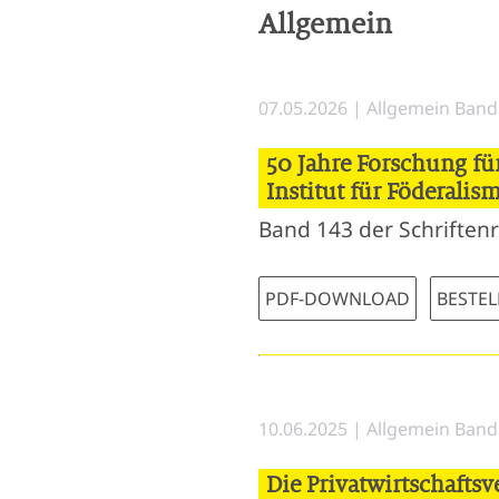
Allgemein
07.05.2026 | Allgemein Band 
50 Jahre Forschung für
Institut für Föderalis
Band 143 der Schriftenre
PDF-DOWNLOAD
BESTEL
10.06.2025 | Allgemein Band 
Die Privatwirtschafts